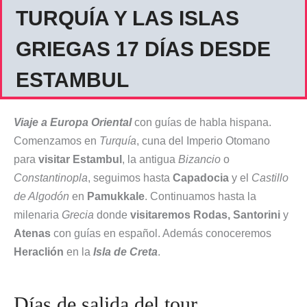
TURQUÍA Y LAS ISLAS
GRIEGAS 17 DÍAS DESDE
ESTAMBUL
Viaje a Europa Oriental
con guías de habla hispana.
Comenzamos en
Turquía
, cuna del Imperio Otomano
para
visitar Estambul
, la antigua
Bizancio
o
Constantinopla
, seguimos hasta
Capadocia
y el
Castillo
de Algodón
en
Pamukkale
. Continuamos hasta la
milenaria
Grecia
donde
visitaremos Rodas, Santorini
y
Atenas
con guías en español. Además conoceremos
Heraclión
en la
Isla de Creta
.
Días de salida del tour