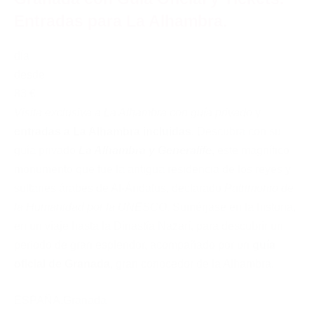
Entradas para La Alhambra.
día
desde
83 €
Visita exclusiva a La Alhambra con guía privado
y
entradas a La Alhambra incluidas
. Descubra con su
guía privado
La Alhambra y Generalife
, este magnífico
monumento que fue la antigua residencia de los reyes y
sultanes árabes de Al-Ándalus, declarado
Patrimonio de
la Humanidad por la UNESCO
. Sumérjase en la historia,
en un viaje hasta la Dinastía Nazarí, para descubrir un
período de gran esplendor, acompañado por un
guía
oficial de Granada
, gran conocedor de la Alhambra.
ESPAÑA
,
Granada