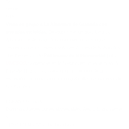
día
desde
69 €
Visita en grupo a La Alhambra de Granada con
entradas incluidas
. Descubra con un
guía local La
Alhambra
, este magnífico monumento, la antigua
residencia de los reyes y sultanes árabes de Al-Ándalus,
que fue declarado
Patrimonio de la Humanidad
por la
UNESCO
. Sumérjase en la historia, en un viaje hasta la
Dinastía Nazarí, para descubrir un período de gran
esplendor, acompañado por un
guía oficial conocedor de
la Alhambra
.
ESPAÑA
,
Granada
Domingo
,
Jueves
,
Lunes
,
Martes
,
Miércoles
,
Sábado
,
Vierne
s
11391-01LMXJVSD-00-GRXGRX-E