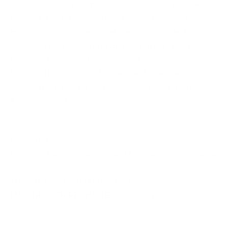
Visite la joya del patrimonio andaluz, la Alhambra de
Granada, uno de los
monumentos más visitados de
España
y la obra maestra del arte musulmán en Europa,
declarado
Patrimonio de la Humanidad por la UNESCO
.
Descubra este magnífico monumento con sus famosos
Palacios Nazaríes y los Jardines del Generalife, la
antigua residencia de los reyes y sultanes árabes de Al-
Ándalus. Visitar Alhambra con audioguía y entradas
incluidas.
ESPAÑA
,
Granada
Domingo
,
Jueves
,
Lunes
,
Martes
,
Miércoles
,
Sábado
,
Vierne
s
11552-01LMXJVSD-00-GRXGRX-E
MAS INFO
VER FECHAS EXCURSIÓN