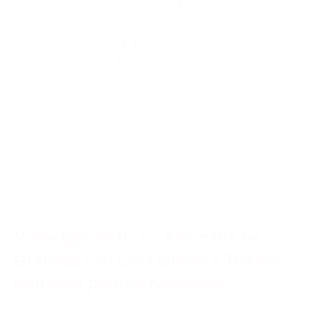
Domingo
,
Jueves
,
Lunes
,
Martes
,
Miércoles
,
Sábado
,
Vierne
s
11560-01LMXJVSD-00-GRXGRX-E
MAS INFO
VER FECHAS EXCURSIÓN
Visita guíada de La Alhambra de
Granada con Guía Oficial y Tickets.
Entradas para La Alhambra.