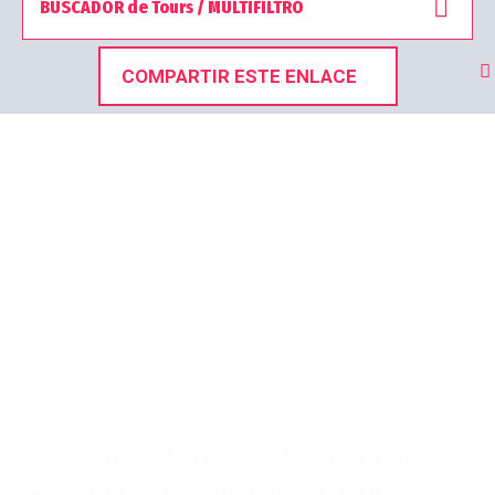
BUSCADOR de Tours / MULTIFILTRO
COMPARTIR ESTE ENLACE
Está usted viendo 3 Tours de un total de 3 resultados
encontrados
Visita privada de La Alhambra de
Granada con Guía Oficial y Tickets.