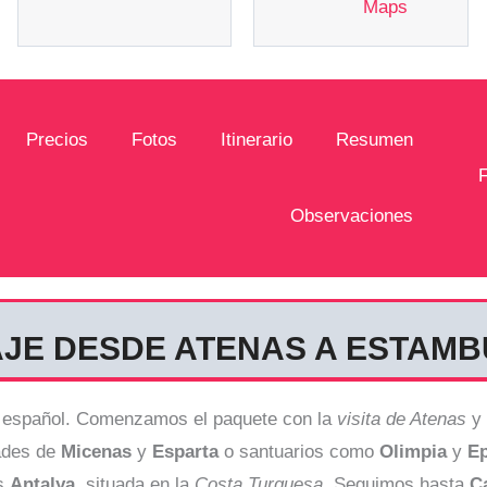
Maps
Precios
Fotos
Itinerario
Resumen
Observaciones
AJE DESDE ATENAS A ESTAMBU
n español. Comenzamos el paquete con la
visita de Atenas
y
ades de
Micenas
y
Esparta
o santuarios como
Olimpia
y
Ep
os
Antalya
, situada en la
Costa Turquesa
. Seguimos hasta
C