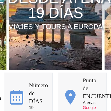
19 DÍAS
VIAJES Y TOURS A EUROPA
Punto
Número
de
de
ENCUENT
O
DÍAS
Atenas
19
Google