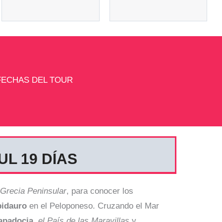
FECHAS DEL TOUR
L 19 DÍAS
Grecia Peninsular
, para conocer los
idauro
en el Peloponeso. Cruzando el Mar
apadocia
,
el País de las Maravillas
y