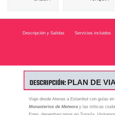
Descripción y Salidas
Servicios incluidos
DESCRIPCIÓN:
PLAN DE VI
Viaje desde Atenas a Estambul con guías e
Monasterios de Meteora
y las míticas ciud
Egeo, desembarcamos en Turquía. Visitam