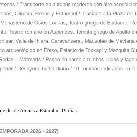
n Atenas / Transporte en autobús moderno con aire acondici
Atenas, Olimpia, Rodas y Estambul / Traslado a la Plaza de
 Monasterio de Osios Loukas, Teatro griego de Epidauro, Re
nto, Teatro romano en Aspendos, Templo griego de Apollo e
chisar, Valle de Ihlara, Caravanserai, Mausoleo de Mevlana
to arqueológico en Éfeso, Palacio de Topkapi y Mezquita Su
, Rodas – Mármaris / Paseo en barco a tumbas Licias y lago
perior / Desayuno buffet diario / 10 comidas indicadas en el i
iaje desde Atenas a Estambul 19 días
MPORADA 2026 - 2027)