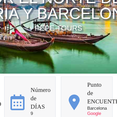
IA Y BARCELON
PEPE TOURS
Punto
Número
de
de
ENCUENT
O
DÍAS
Barcelona
9
Google