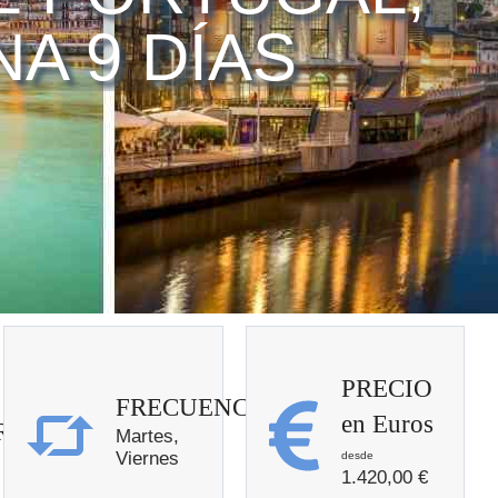
A 9 DÍAS
PRECIO
FRECUENCIA
en Euros
RO
Martes,
Viernes
1.420,00
€