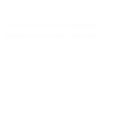
Excursion à Lorca depuis
Roquetas de Mar – Almeria
à partir de
72 €
Excursion à Lorca avec Pepe Tours. Voyage au long de l
´Autoroute de la Méditerranée jusqu´à la province de
Murcia pour visiter Lorca, un autentique “atelier du
temps”. Visite guidée dans la vieille ville, incluyant la
Place d´Espagne, l´Eglise de Saint Patrice ainsi que le
centre d´acceuil touristique.
ESPAGNE
,
Roquetas de Mar
13032-010000000-00-ROQROQ-Z