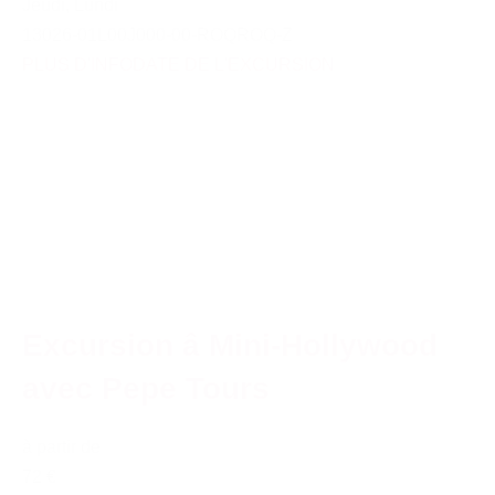
Jeudi
,
Lundi
13026-01L00J000-00-ROQROQ-Z
PLUS D'INFO
DATE DE L'EXCURSION
Excursion â Mini-Hollywood
avec Pepe Tours
à partir de
72 €