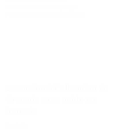
13036-010000000-00-ROQROQ-Z
PLUS D'INFO
DEMANDER UN DEVIS
Excursion â l´Alhambra de
Grenade avec guide en
français
à partir de