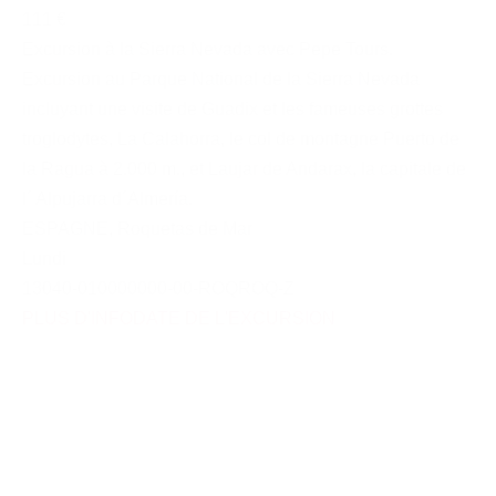
111 €
Excursion à la Sierra Nevada avec Pepe Tours.
Excursion au Parque National de la Sierra Nevada
incluyant une visite de Guadix et les fameuses grottes
troglodytes, La Calahorra, le col de montagne Puerto de
la Ragua à 2.000 m., et Laujar de Andarax, la capitale de
l´ Alpujarra d´Almería.
ESPAGNE
,
Roquetas de Mar
Lundi
13040-010000000-00-ROQROQ-Z
PLUS D'INFO
DATE DE L'EXCURSION