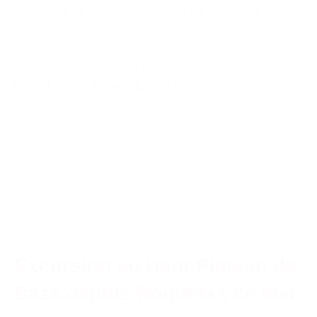
Cathedrale de Malaga, la fameuse rue “Larios”, le musée
Picasso, etc…
ESPAGNE
,
Roquetas de Mar
13033-010000000-00-ROQROQ-Z
PLUS D'INFO
DEMANDER UN DEVIS
Excursion au Haut-Plateau de
Baza depuis Roquetas de Mar