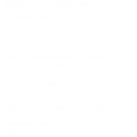
Visite d’une journée à
Barcelone
à partir de
155 €
Visiter Barcelone avec un guide local est le meilleur
moyen de connaître Barcelone, la capitale de la
Catalogne, une ville méditerranéenne et cosmopolite qui
intègre des vestiges romains, des quartiers médiévaux et
les plus beaux exemples du modernisme et de l'avant-
garde du XXe siècle dans son tracé urbain. Ce n'est pas
en vain que l'UNESCO a déclaré les constructions
emblématiques des architectes catalans Antoni Gaudi et
Lluis Domenech i Montaner au patrimoine mondial.
Barcelone
,
ESPAGNE
Dimanche
,
Jeudi
,
Lundi
,
Mardi
,
Mercredi
,
Samedi
,