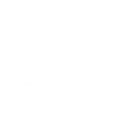
à partir de
72 €
Excursion au Haut-Plateau de Baza avec Pepe Tours.
Voyage à travers d´un paysage unique et spectaculaire:
les “badlands” du Haut-Plateau grenadin jusqu´à Gorafe
(visite du Parque Megalitique) pour arriver à Baza, la
capitale de la región. Retour à travers du Parque Naturel
de la Sierra de Baza.
ESPAGNE
,
Roquetas de Mar
13031-010000000-00-ROQROQ-Z
PLUS D'INFO
DEMANDER UN DEVIS