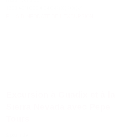
13030-010000000-00-ROQROQ-Z
PLUS D'INFO
DATE DE L'EXCURSION
Excursion à Guadix et à la
Sierra Nevada avec Pepe
Tours
à partir de