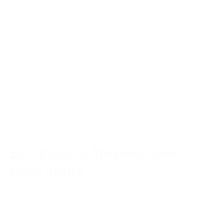
Mercredi
13035-010000000-00-ROQROQ-Z
PLUS D'INFO
DATE DE L'EXCURSION
Excursion à Trévelez avec
Pepe Tours
à partir de
72 €