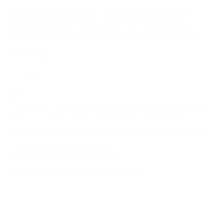
Excursion à l´Aquarium de
Roquetas de Mar avec Pepe
Tours
à partir de
72 €
Excursion à l´Aquarium de Roquetas de Mar avec Pepe
Tours. Le voyage comprend le transfert et l´entrée à l
´Aquarium. Découvrez un monde subaquatique fascinant.
ESPAGNE
,
Roquetas de Mar
13025-010000000-00-ROQROQ-Z
PLUS D'INFO
DEMANDER UN DEVIS