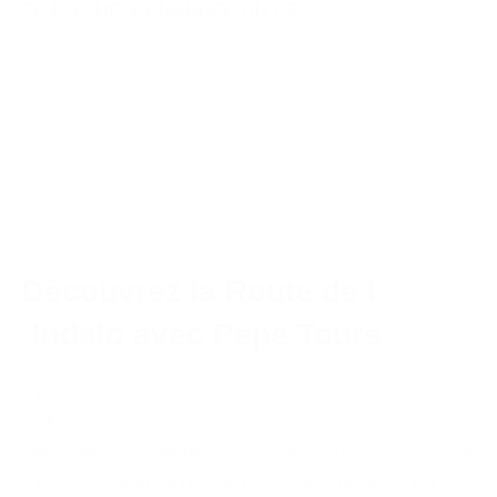
PLUS D'INFO
DEMANDER UN DEVIS
Découvrez la Route de l
´Indalo avec Pepe Tours
à partir de
72 €
Découvrez la Route de l´Indalo avec Pepe Tours. Voyage
à travers du Parque Naturel de la Sierra de Maria et Los