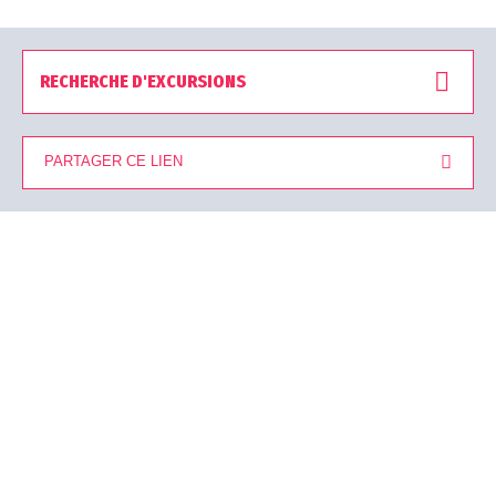
RECHERCHE D'EXCURSIONS
PARTAGER CE LIEN
Vous visualisez 32 Tours sur un total de 39 résultats trou