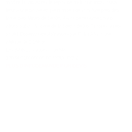
marbre blanc. Après le repas de midi (non inclu) nous
ferons une pause en plein milieu de la nature près des
fameuses Mines de Serón. Avant de retourner, nous
allons subir a la cime de la Sierra de los Filabres ou est
situé l´Observatoire Astronomique Calar Alto à une
altitude de 2.168 m.
ESPAGNE
,
Roquetas de Mar
13038-010000000-00-ROQROQ-Z
PLUS D'INFO
DEMANDER UN DEVIS