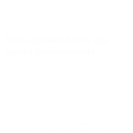
Visite de Madrid avec des
guides professionnels
à partir de
50 €
La meilleure façon de connaître la capitale de l'Espagne
est de profiter d'une visite panoramique en bus de Madrid
pour prendre un premier contact avec les lieux
incontournables de Madrid. Accompagnés de guides
touristiques officiels qui vous expliqueront l'histoire de
cette ville, ils visiteront des lieux emblématiques tels que
le Palais Royal et la cathédrale de La Almudena, La