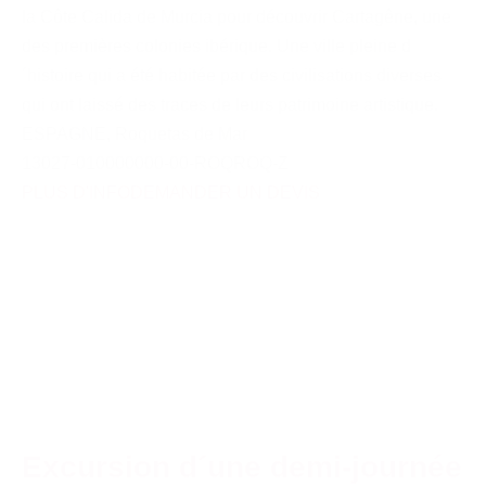
la Côte Calida de Murcia pour découvrir Cartagêne, une
des premières colonies ibérique. Une ville pleine d
´histoire qui a été habitée par des civilisations diverses
qui ont laissé des traces de leurs patrimoine artistique.
ESPAGNE
,
Roquetas de Mar
13027-010000000-00-ROQROQ-Z
PLUS D'INFO
DEMANDER UN DEVIS
Excursion d´une demi-journée