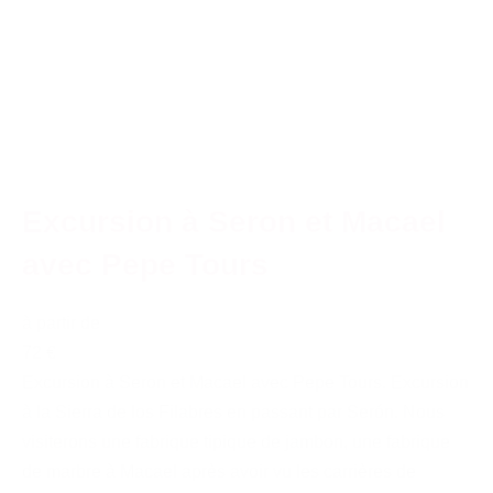
Excursion à Seron et Macael
avec Pepe Tours
à partir de
72 €
Excursion à Seron et Macael avec Pepe Tours. Excursion
à la Sierra de los Filabres en passant par Serón. Nous
visiterons une fabrique tipique de jambon, une fabrique
de marbre à Macael après avoir vu les carrières de