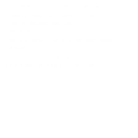
Plaza de España et Gran Vía, la Puerta del Sol ou La
Fuente de Cibeles, le Paseo de la Castellana et le stade
Santiago Bernabéu entre autres ...
ESPAGNE
,
Madrid
Dimanche
,
Jeudi
,
Lundi
,
Mardi
,
Mercredi
,
Samedi
,
Vendredi
25731-010000000-00-MADMAD-Z
PLUS D'INFO
DATE DE L'EXCURSION