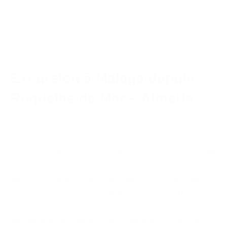
Excursion â Malaga depuis
Roquetas de Mar – Almeria
à partir de
72 €
Excursion â Malaga avec Pepe Tours. Voyage au long de
la Côte Tropicale jusqu´â Malaga, la capital de la Costa
del Sol, la ville qui a vu naître Pablo Picasso et Antonio
Banderas, entre les habitants les plus connus. Nous
visiterons le Gibralfaro, pour ensuite profiter du temps
libre en ville pour découvrir par exemple la “Manquita”, la