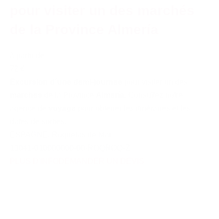
pour visiter un des marchés
de la Province Almería
à partir de
72 €
Excursion d´une demi-journée
pour visiter un des
marchés
de la Province
Almería
. Consultez notre
agence de
voyage
pour obtener les itinéraires et les
dates de sorties.
ESPAGNE
,
Roquetas de Mar
13041-010000000-00-ROQROQ-Z
PLUS D'INFO
DEMANDER UN DEVIS