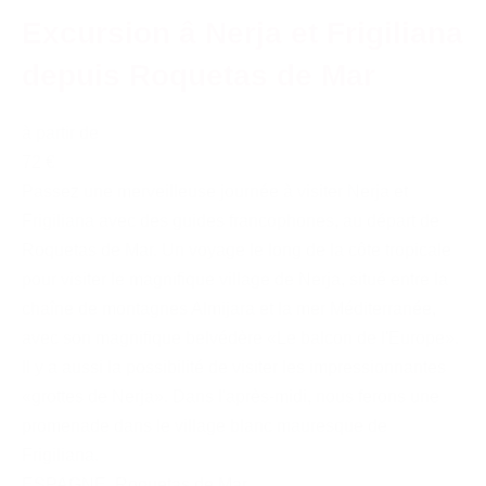
Excursion â Nerja et Frigiliana
depuis Roquetas de Mar
à partir de
72 €
Passez une merveilleuse journée à visiter Nerja et
Frigiliana avec des guides francophones, au départ de
Roquetas de Mar. Un voyage le long de la côte tropicale
pour visiter le magnifique village de Nerja, situé entre la
chaîne de montagnes Almijara et la mer Méditerranée,
avec son magnifique belvédère «Le balcon de l'Europe».
Il y a aussi la possibilité de visiter les impressionnantes
«grottes de Nerja». Dans l'après-midi, nous ferons une
promenade dans le village blanc mauresque de
Frigiliana.
ESPAGNE
,
Roquetas de Mar