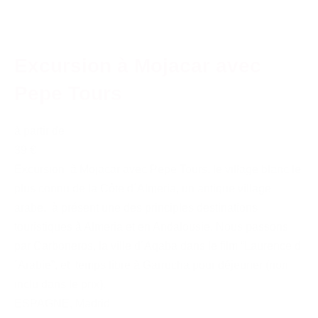
Excursion à Mojacar avec
Pepe Tours
à partir de
39 €
Excursion à Mojacar avec Pepe Tours, le village blanc le
plus connu de la Côte d´Almeria, un antique village
arabe, à présent une des principles destinations
touristiques à Almeria et en Andalousie. Nous passons
par Carboneros, la ville d´Aqaba dans le film “Laurence d
´Arabie”, et temps libre à Garrucha pour déjeuner (non
inclu dans le prix).
ESPAGNE
,
Madrid