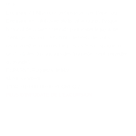
95 €
Excursion â l´Alhambra de Grenade avec Pepe Tours.
Excursion en autobus en réalisant le tour du Parque
National de la Sierra Nevada pour visiter le joyau de l
´héritage andalou, l´Alhambra de Grenade. Vous
découvrirez le monument le plus visité en Espagne, un
des finalistes du concours des “nouvelles sept merveilles
du monde”.
ESPAGNE
,
Roquetas de Mar
Mardi
,
Vendredi
13042-010000000-00-ROQROQ-Z
PLUS D'INFO
DATE DE L'EXCURSION