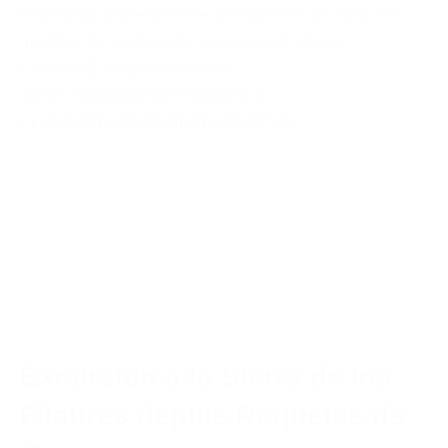
Vélez pour suivre la Route de l´Indalo et découvrir les
mystéres du symbole de la province d´Almería.
ESPAGNE
,
Roquetas de Mar
13037-010000000-00-ROQROQ-Z
PLUS D'INFO
DEMANDER UN DEVIS
Excursion à la Sierra de los
Filabres depuis Roquetas de