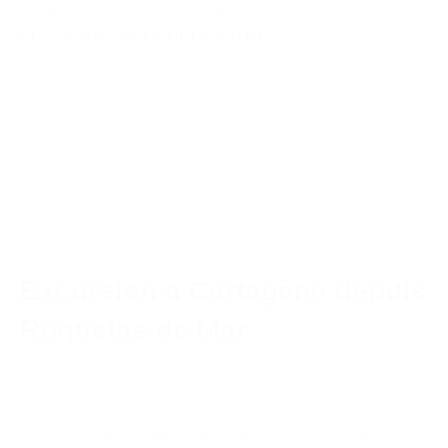
12261-010000000-00-ROQROQ-Z
PLUS D'INFO
DEMANDER UN DEVIS
Excursion à Cartagène depuis
Roquetas de Mar
à partir de
72 €
Excursion à Cartagène avec Pepe Tours. Voyage jusqu´à