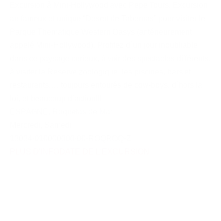
Excursion â Mini-Hollywood avec Pepe Tours. Excursion
au fameux et unique “Desert de Tabernas” pour visiter le
Parque Thematique Western Oasys (antérieurement
appelé Mini-Hollywood). Profitez d´un jour inoubliable
dans ce paysage curieux, à voir des spectacles différents,
à visiter la Reserve zoologique, les piscines, bars et
restaurants,… toujours entourés de cow-boys, d´hors la
loi, et beaucoup d´action!!!
ESPAGNE
,
Roquetas de Mar
Mercredi
,
Samedi
13034-010000000-00-ROQROQ-Z
PLUS D'INFO
DATE DE L'EXCURSION