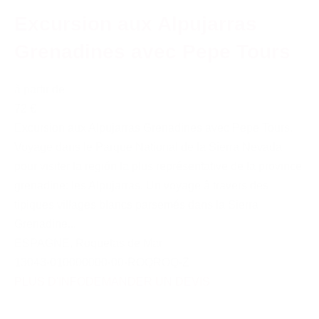
Excursion aux Alpujarras
Grenadines avec Pepe Tours
à partir de
72 €
Excursion aux Alpujarras Grenadines avec Pepe Tours.
Voyage dans le Parque National de la Sierra Nevada
pour visiter la región la plus représentative de la province
grenadine: les Alpujarras. Un voyage â travers des
tipiques villages blancs parsemés dans la Sierra
Grenadine...
ESPAGNE
,
Roquetas de Mar
13043-010000000-00-ROQROQ-Z
PLUS D'INFO
DEMANDER UN DEVIS