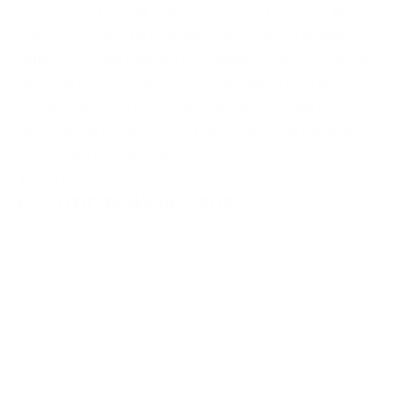
Excursion à Trévelez avec Pepe Tours. Excursion en
autobús au coeur de l´Alpujarra Grenadine, Trévelez
fameux pour ses jambons d´appellation, ses saucissons,
ses tapis de coton, mais avant tout fameux pour être le
villaje le plus haut de la Sierra Nevada, au pied du
Mulhacen, le pic le plus haut de la Péninsule Iberique.
ESPAGNE
,
Roquetas de Mar
13028-010000000-00-ROQROQ-Z
PLUS D'INFO
DEMANDER UN DEVIS