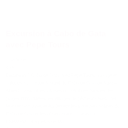
Excursion à Cabo de Gata
avec Pepe Tours
à partir de
49 €
Excursion à Cabo de Gata avec Pepe Tours. Voyage en
autobús au Parque Naturel du Cabo de Gata de Nijar –
Almería, visitant les falaises du Récif des Sirènes, les
plages immaculées, les villages de pêcheurs Isleta del
Moro et San Jose, et également les fameuses salines du
Cabo de Gata et les observatoires d´oiseaux.
ESPAGNE
,
Roquetas de Mar