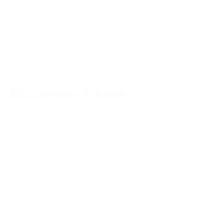
Excursion à Adra
à partir de
72 €
Excursion à Adra avec Pepe Tours. Voyage jusqu´à Adra,
la ville la plus occidentale de la province Almería. Nous
découvrirons Adra par une visite guidée à travers de la
vieille ville, nous visiterons son musée d´art regional et
son port de pêche traditionel.
ESPAGNE
,
Roquetas de Mar