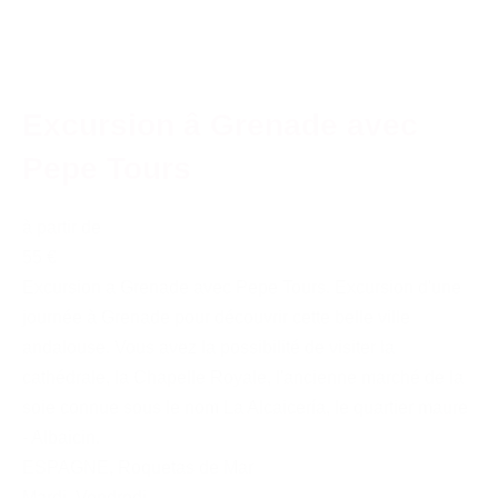
Excursion â Grenade avec
Pepe Tours
à partir de
55 €
Excursion a Grenade avec Pepe Tours. Excursion d'une
journée à Grenade pour découvrir cette belle ville
andalouse. Vous avez la possibilité de visiter la
cathédrale, la Chapelle Royale, l'ancienne marché de la
soie connue sous le nom La Alcaicería, le quartier maure
- Albaicin.
ESPAGNE
,
Roquetas de Mar
Mardi
,
Vendredi