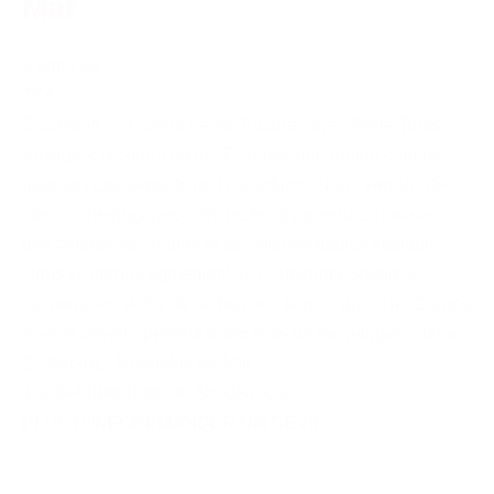
Mar
à partir de
72 €
Excursion à la Sierra de los Filabres avec Pepe Tours.
Voyage à la Sierra de los Filabres, une región connue
pour ses croisements de civilisations. Nous verrons des
sites archéologiques, des restes d´aqueducs romains,
des forteresses árabes et les villages blancs tipiques.
Nous visiterons également la Plateforme Solaire d
´Almería, le centre de recherches le plus grand en Europe
pour le développement et les tests de tecnologie solaire.
ESPAGNE
,
Roquetas de Mar
13039-000000000-00-ROQROQ-Z
PLUS D'INFO
DEMANDER UN DEVIS