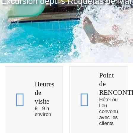
Excursion depuis Roquetas de Mar
Point
de
Heures
RENCONT
de
Hôtel ou
visite
lieu
8 - 9 h
convenu
environ
avec les
clients