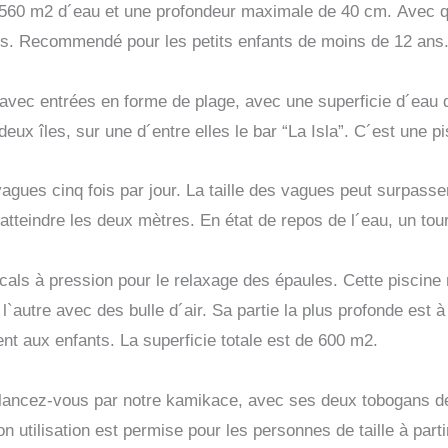
 560 m2 d´eau et une profondeur maximale de 40 cm.
Avec q
hes. Recommendé pour les petits enfants de moins de 12 ans
n avec entrées en forme de plage, avec une superficie d´ea
eux îles, sur une d´entre elles le bar “La Isla”. C´est une pis
agues cinq fois par jour. La taille des vagues peut surpass
atteindre les deux mètres. En état de repos de l´eau, un tour
cals à pression pour le relaxage des épaules. Cette piscine 
`autre avec des bulle d´air. Sa partie la plus profonde est 
ient aux enfants. La superficie totale est de 600 m2.
 lancez-vous par notre kamikace, avec ses deux tobogans de
n utilisation est permise pour les personnes de taille à par