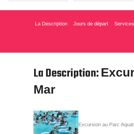
La Description
Jours de départ
Services
La Description:
Excur
Mar
Excursion au Parc Aquati