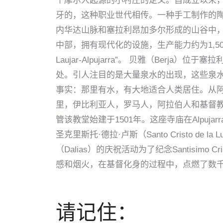
个摩尔人起源的小村庄的定义。自成立以来，这
牙的，这种职业世代相传。一种手工制作的陶瓷，具有
内华达山脉和塞拉利昂加多尔形成的山谷中，海拔921
中部，拥有现代化的设施，生产能力约为1,500.000
Laujar-Alpujarra”。 贝雅（Berja
处。引人注目的是大量泉水的出现，这些泉水是不
事实：那里有水，有大地适合人类居住。从阿拉伯
里，伊比利亚人，罗马人，阿拉伯人和基督​​
管该教堂始建于1501年。这座寺庙在Alpu
圣克里斯托·德拉·卢斯（Santo Cristo de 
（Dalias）的庆祝活动为了纪念Santisim
感和烟火，在基督化身的过程中，点燃了数
请记住：