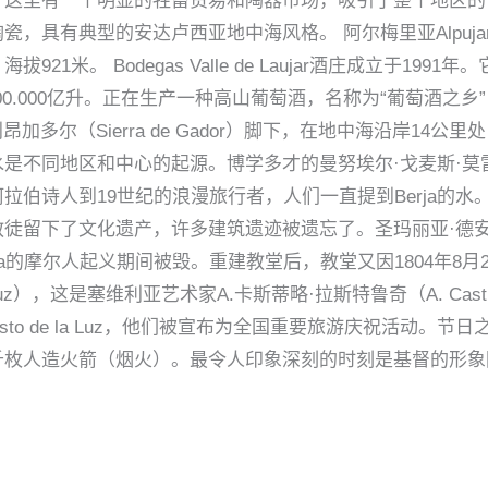
里有一个明显的牲畜贸易和陶器市场，吸引了整个地区的商人。
典型的安达卢西亚地中海风格。 阿尔梅里亚Alpujarra的首府
米。 Bodegas Valle de Laujar酒庄成立于19
亿升。正在生产一种高山葡萄酒，名称为“葡萄酒之乡” Laouja-Alpuj
）位于塞拉利昂加多尔（Sierra de Gador）脚下，在地中海沿岸1
同地区和中心的起源。博学多才的曼努埃尔·戈麦斯·莫雷诺（Man
诗人到19世纪的浪漫旅行者，人们一直提到Berja的水。 
教徒留下了文化遗产，许多建筑遗迹被遗忘了。圣玛丽亚·德安
jarra的摩尔人起义期间被毁。重建教堂后，教堂又因1804年
la Luz），这是塞维利亚艺术家A.卡斯蒂略·拉斯特鲁奇（A. Casti
o Cristo de la Luz，他们被宣布为全国重要旅游庆祝
千枚人造火箭（烟火）。最令人印象深刻的时刻是基督的形象