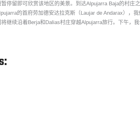
），短暂停留即可欣赏该地区的美景。到达Alpujarra Baja的
arra的首府劳加德安达拉克斯（Laujar de Andara
沿着Berja和Dalias村庄穿越Alpujarra旅行。
s: