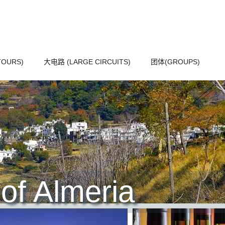
OURS)
大电路 (LARGE CIRCUITS)
团体(GROUPS)
 of Almeria