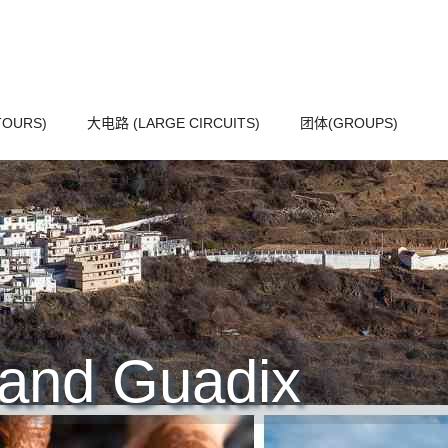
OURS)
大电路 (LARGE CIRCUITS)
团体(GROUPS)
 and Guadix