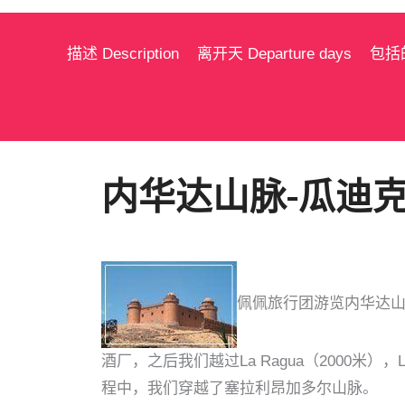
描述 Description
离开天 Departure days
包括的服
内华达山脉-瓜迪克斯 - Sie
佩佩旅行团游览内华达山脉和
酒厂，之后我们越过La Ragua（2000米），La 
程中，我们穿越了塞拉利昂加多尔山脉。