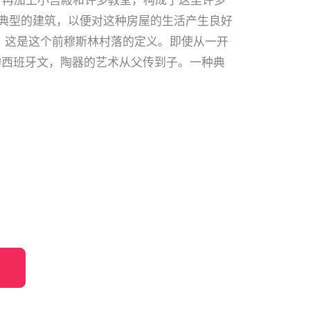
，再加上小宫殿和许多教堂，构成了这里许多
观这种典型的建筑，以便对这种房屋的生活产生良好
区，这是这个前穆斯林村落的定义。即使从一开
型的西班牙文，陶器的艺术从父传到子。一种典
T