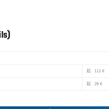
ls)
起 111 €
起 26 €