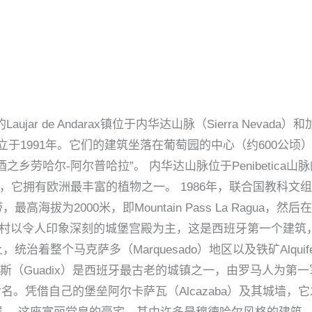
Laujar de Andarax镇位于内华达山脉（Sierra Nevada
Laujar酒庄成立于1991年。它们的建筑坐落在葡萄园的中心（约6
乡劳哈尔-阿尔普哈拉”。 内华达山脉位于Penibetic
有欧洲最丰富的植物之一。 1986年，联合国教科文组织将其命名为“
为2000米，即Mountain Pass La Ragua，然后在山
村，该村以令人印象深刻的城堡宫殿为主，这是西班牙第一个建筑，使
着整个马克萨多（Marquesado）地区以及铁矿Alquif
迪克斯（Guadix）是西班牙最古老的城镇之一，由罗马人为
ci）的名字命名。凭借自己的堡垒阿尔卡萨瓦（Alcazaba）及