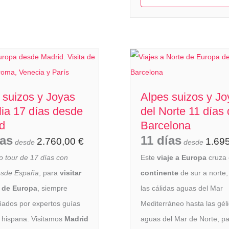
 suizos y Joyas
Alpes suizos y Jo
alia 17 días desde
del Norte 11 días
d
Barcelona
ías
11 días
2.760,00
€
1.69
desde
desde
o tour de 17 días con
Este
viaje a Europa
cruza 
esde España
, para
visitar
continente
de sur a norte
r de Europa
, siempre
las cálidas aguas del Mar
ados por expertos guías
Mediterráneo hasta las gél
 hispana. Visitamos
Madrid
aguas del Mar de Norte, p