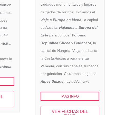
ciudades monumentales y lugares
alán en
cargados de historia. Iniciamos el
ruzamos
viaje a Europa en Viena
, la capital
Alpes
de Austria,
viajamos a Europa del
hasta
Este
para conocer
Polonia
,
a del
República Checa
y
Budapest
, la
 v
isita
capital de Hungría. Viajamos hasta
la
Costa Adriática
para
visitar
ocer lo
Venecia
, con sus canales surcados
rránea
.
por góndolas. Cruzamos luego los
Alpes Suizos
hasta
Alemania
.
MAS INFO
EL
VER FECHAS DEL