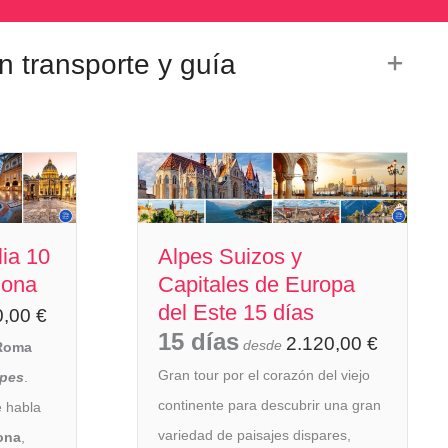
on transporte y guía
lia 10
Alpes Suizos y
lona
Capitales de Europa
del Este 15 días
0,00
€
15 días
2.120,00
€
desde
 Roma
Gran tour por el corazón del viejo
lpes
.
continente para descubrir una gran
 habla
variedad de paisajes dispares,
ona
,