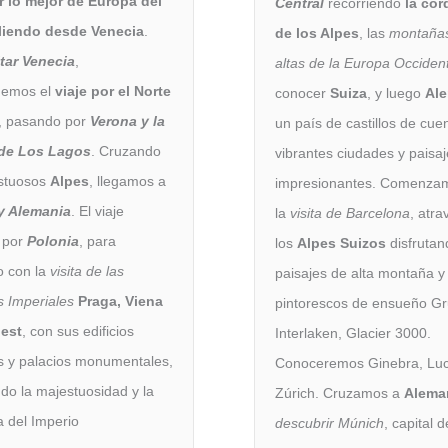
r lo mejor de Europa del
Central
recorriendo
la cor
aliendo desde Venecia
.
de los Alpes
, las
montaña
itar Venecia
,
altas de la Europa Occiden
emos el
viaje por el Norte
conocer
Suiza
, y luego
Al
, pasando por
Verona y la
un país de castillos de cue
de Los Lagos
. Cruzando
vibrantes ciudades y paisa
estuosos
Alpes
, llegamos a
impresionantes. Comenza
 y Alemania
. El viaje
la
visita de Barcelona
, atr
 por
Polonia
, para
los
Alpes Suizos
disfrutan
lo con la
visita de las
paisajes de alta montaña y
 Imperiales
Praga, Viena
pintorescos de ensueño Gr
est
, con sus edificios
Interlaken, Glacier 3000.
os y palacios monumentales,
Conoceremos Ginebra, Luc
do la majestuosidad y la
Zúrich. Cruzamos a
Alema
 del Imperio
descubrir Múnich
, capital d