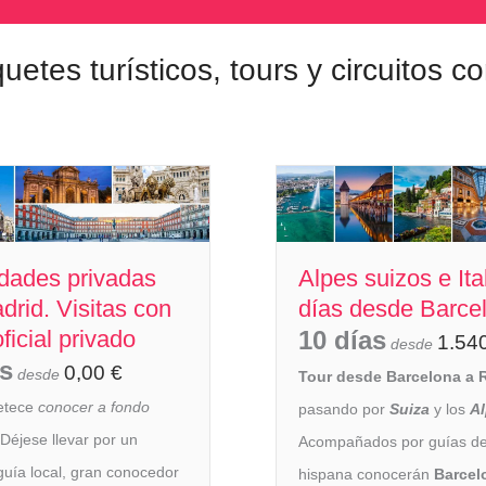
etes turísticos, tours y circuitos c
idades privadas
Alpes suizos e Ita
drid. Visitas con
días desde Barce
ficial privado
10 días
1.54
desde
as
0,00
€
desde
Tour desde Barcelona a
etece
conocer a fondo
pasando por
Suiza
y los
A
 Déjese llevar por un
Acompañados por guías de
guía local, gran conocedor
hispana conocerán
Barcel