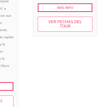
rtante
MAS INFO
rf
, a
 con sus
VER FECHAS DEL
co
TOUR
ente,
te capital
y la
en
 la
l Muro
EL