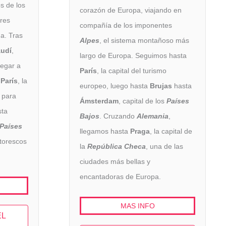
s de los
corazón de Europa, viajando en
res
compañía de los imponentes
ua. Tras
Alpes
, el sistema montañoso más
audí
,
largo de Europa. Seguimos hasta
legar a
París
, la capital del turismo
a
París
, la
europeo, luego hasta
Brujas
hasta
 para
Ámsterdam
, capital de los
Países
ta
Bajos
. Cruzando
Alemania
,
Países
llegamos hasta
Praga
, la capital de
ntorescos
la
República Checa
, una de las
ciudades más bellas y
encantadoras de Europa.
MAS INFO
EL