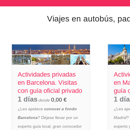
Viajes en autobús, paqu
Actividades privadas
Activ
en Barcelona. Visitas
en Ma
con guía oficial privado
guía o
1 días
1 dí
0,00
€
desde
¿Les apetece
conocer a fondo
¿Les ap
Barcelona
? Déjese llevar por un
Madrid
?
experto guía local, gran conocedor
experto 