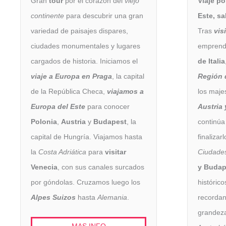
Gran
tour
por el corazón del
viejo
Viaje po
continente
para descubrir una gran
Este, s
variedad de paisajes dispares,
Tras
vis
ciudades monumentales y lugares
emprend
cargados de historia. Iniciamos el
de Italia
viaje a Europa en Praga
, la capital
Región 
de la República Checa,
viajamos a
los maj
Europa del Este
para conocer
Austria
Polonia
,
Austria
y
Budapest
, la
continúa
capital de Hungría. Viajamos hasta
finalizar
la
Costa Adriática
para
visitar
Ciudades
Venecia
, con sus canales surcados
y Budap
por góndolas. Cruzamos luego los
históric
Alpes Suizos
hasta
Alemania
.
recordan
grandeza