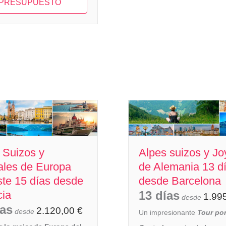
PRESUPUESTO
 Suizos y
Alpes suizos y Jo
ales de Europa
de Alemania 13 d
ste 15 días desde
desde Barcelona
ia
13 días
1.99
desde
ías
2.120,00
€
desde
Un impresionante
Tour po