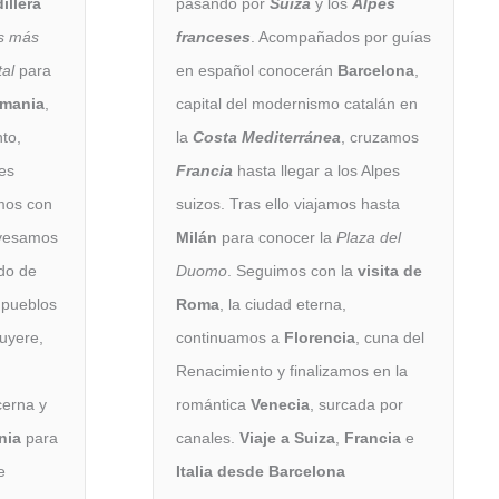
dillera
pasando por
Suiza
y los
Alpes
s más
franceses
. Acompañados por guías
tal
para
en español conocerán
Barcelona
,
emania
,
capital del modernismo catalán en
nto,
la
Costa Mediterránea
, cruzamos
jes
Francia
hasta llegar a los Alpes
mos con
suizos. Tras ello viajamos hasta
avesamos
Milán
para conocer la
Plaza del
do de
Duomo
. Seguimos con la
visita de
 pueblos
Roma
, la ciudad eterna,
uyere,
continuamos a
Florencia
, cuna del
Renacimiento y finalizamos en la
erna y
romántica
Venecia
, surcada por
nia
para
canales.
Viaje a Suiza
,
Francia
e
e
Italia
desde Barcelona