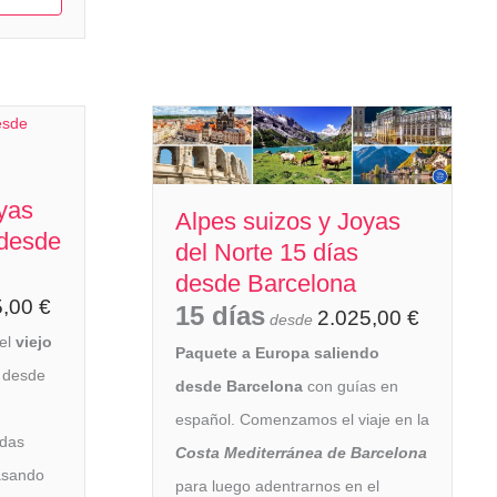
yas
Alpes suizos y Joyas
 desde
del Norte 15 días
desde Barcelona
5,00
€
15 días
2.025,00
€
desde
el
viejo
Paquete a Europa saliendo
, desde
desde Barcelona
con guías en
español. Comenzamos el viaje en la
idas
Costa Mediterránea de Barcelona
asando
para luego adentrarnos en el