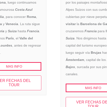
lona
, luego continuamos
por los paisajes montañoso
lamourosa
Costa Azul
Alpes Suizos con sus cumb
lia
, para conocer
Roma
,
cubiertas por nieve perpet
ia
y
Venecia
. La ruta sigue
visitar
la
Barcelona de G
ria
y
Suiza
hasta
Francia
.
cruzaremos
Francia
para l
mos
París
, el
Valle del
Suiza
. Nos dirigimos hast
Lourdes
, antes de regresar
capital del turismo europeo
.
luego seguir vía
Brujas
has
Ámsterdam
, capital de los
MAS INFO
Bajos
, surcada por sus pi
canales.
ER FECHAS DEL
TOUR
MAS INFO
VER FECHAS D
TOUR