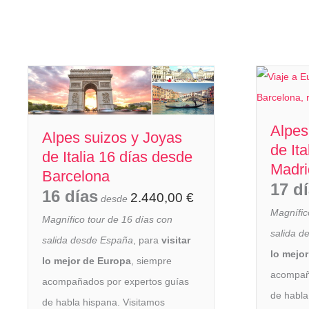
Alpes
Alpes suizos y Joyas
de It
de Italia 16 días desde
Madri
Barcelona
17 d
16 días
2.440,00
€
desde
Magnífic
Magnífico tour de 16 días con
salida d
salida desde España
, para
visitar
lo mejo
lo mejor de Europa
, siempre
acompañ
acompañados por expertos guías
de habla
de habla hispana. Visitamos