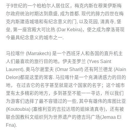
于9世纪的一个柏柏尔人居住区，梅克内斯在穆莱伊斯梅
尔政府统治时期达到鼎盛, 成为首都. 现代的腓力四世在梅
克内斯建造城墙和有纪念意义的门, 以及花园, 清真寺, 堡
垒, 第一座宫殿大可比热 (Dar Kebira)，使之成为摩洛哥现
今最具纪念意义的城市之一.
马拉喀什 (Marrakech) 是一个西班牙人和各国的直升机主
人们最喜欢的旅行目的地。伊夫圣罗兰 (Yves Saint
Laurent), 奥马尔谢里夫 (Omar Sharif) 还有阿兰德龙 (Alain
Delon)都是这里的常客. 马拉喀什是一个充满诱惑力的目的
地， 在过去它的名字甚至就是这个国家的名字；这个城市
里有太多精彩的地方，多到甚至不能一一寻访，所以我们
为游客们选择了最不容错过的一些, 其中有雄伟的库图比亚
(Koutoubia) (塞维利亚的吉拉达塔的姐妹清真寺)，还有被
联合国教科文组织列为世界遗产的德吉玛广场(Jemaa El
Fna).