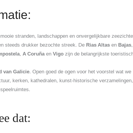
matie:
mooie stranden, landschappen en onvergelijkbare zeezicht
n steeds drukker bezochte streek. De
Rias Altas
en
Bajas
mpostela
,
A Coruña
en
Vigo
zijn de belangrijkste toeristisch
d van Galicie
. Open goed de ogen voor het voorstel wat we
tuur, kerken, kathedralen, kunst-historische verzamelingen,
 speelruimtes.
e dat: