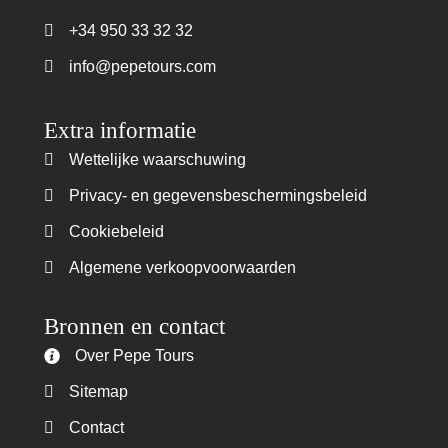
+34 950 33 32 32
Teléfono +34 950 33 32 32
info@pepetours.com
Extra informatie
Wettelijke waarschuwing
Wettelijke waarschuwing
Privacy- en gegevensbeschermingsbeleid
Privacy- en gegevensbeschermingsbeleid
Cookiebeleid
Cookiebeleid
Algemene verkoopvoorwaarden
Algemene verkoopvoorwaarden
Bronnen en contact
Over Pepe Tours
Over Pepe Tours
Sitemap
Sitemap
Contact
Contact