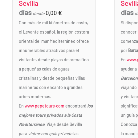
Sevilla
Sevill
días
días
0,00
€
desde
d
Con más de mil kilómetros de costa,
Si dispo
el Levante español, la región costera
conocer
oriental del mar Mediterráneo ofrece
comenzar
innumerables atractivos para el
por
Barc
visitante, desde playas de arena fina
En
www.
a pequeñas calas de aguas
ayudar a
cristalinas y desde pequeñas villas
Barcelon
marineras con encanto a grandes
viajando 
urbes modernas.
y visita
En
www.pepetours.com
encontrará
los
signific
mejores tours privados a la Costa
un guía p
Mediterránea
. Viaje desde Sevilla
Conozca 
para
visitar con guía privado
las
la mano 