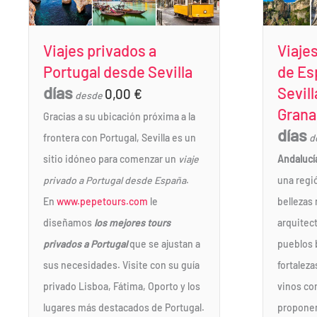
Viajes privados a
Viajes
Portugal desde Sevilla
de Es
días
Sevill
0,00
€
desde
Grana
Gracias a su ubicación próxima a la
días
frontera con Portugal, Sevilla es un
d
sitio idóneo para comenzar un
viaje
Andalucí
privado a Portugal desde España
.
una regió
En
www.pepetours.com
le
bellezas 
diseñamos
los mejores tours
arquitect
privados a Portugal
que se ajustan a
pueblos 
sus necesidades. Visite con su guía
fortalez
privado Lisboa, Fátima, Oporto y los
vinos co
lugares más destacados de Portugal.
propone