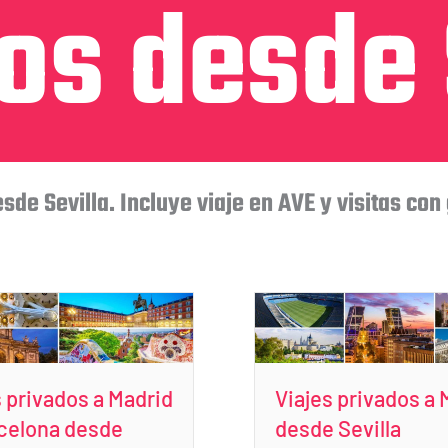
os desde 
sde Sevilla. Incluye viaje en AVE y visitas con
s privados a Madrid
Viajes privados a 
celona desde
desde Sevilla