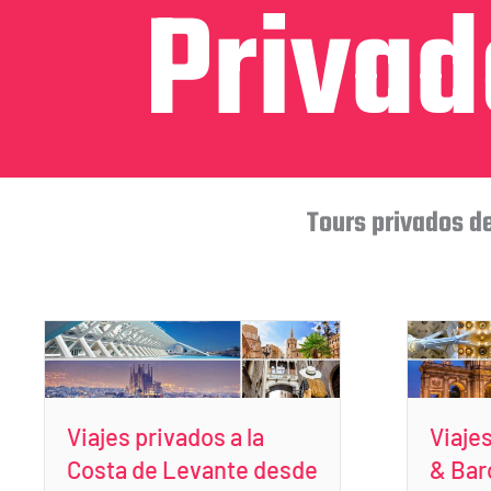
Privad
Tours privados de
Viajes privados a la
Viaje
Costa de Levante desde
& Bar