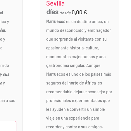
Sevilla
días
0,00
€
al
desde
ico y
Marruecos
es un destino único, un
aña
,
mundo desconocido y embriagador
o y
que sorprende al visitante con su
la
apasionante historia, cultura,
monumentos majestuosos y una
rrido
gastronomía singular. Aunque
 y sus
Marruecos es uno de los países más
do
y
seguros del
norte de África
, es
recomendable dejarse aconsejar por
tan a sus
profesionales experimentados que
les ayuden a convertir un simple
viaje en una experiencia para
recordar y contar a sus amigos.