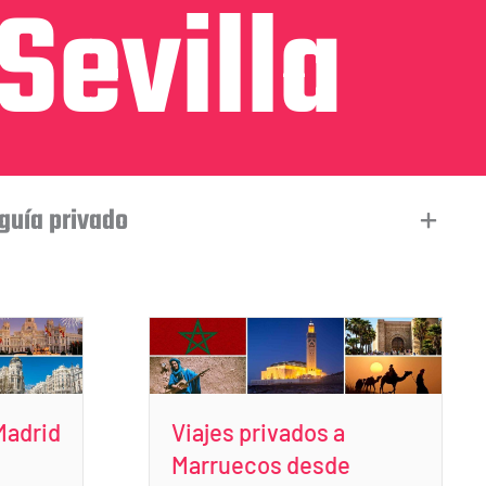
Sevilla
 guía privado
Madrid
Viajes privados a
Marruecos desde