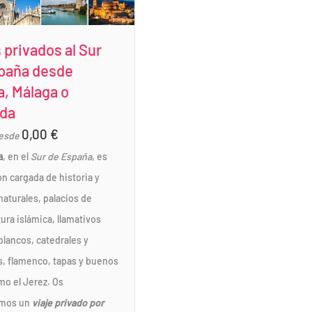
 privados al Sur
paña desde
a, Málaga o
da
0,00
€
esde
a
, en el
Sur de España
, es
n cargada de historia y
naturales, palacios de
ura islámica, llamativos
blancos, catedrales y
as, flamenco, tapas y buenos
mo el Jerez. Os
mos un
viaje privado por