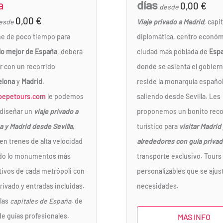
días
a
0,00
€
desde
0,00
€
esde
Viaje privado a Madrid
, capit
ne de poco tiempo para
diplomática, centro económ
lo mejor de España
, deberá
ciudad más poblada de
Esp
 con un recorrido
donde se asienta el gobiern
elona
y
Madrid
.
reside la monarquía españo
pepetours.com
le podemos
saliendo desde Sevilla. Les
 diseñar un
viaje privado a
proponemos un bonito reco
a y Madrid desde Sevilla
,
turístico para
visitar Madrid
en trenes de alta velocidad
alrededores con guía priva
ndo lo monumentos más
transporte exclusivo. Tours
ativos de cada metrópoli con
personalizables que se ajus
rivado y entradas incluidas.
necesidades.
las
capitales de España
, de
de guías profesionales.
MAS INFO