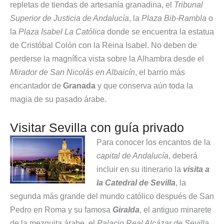
repletas de tiendas de artesanía granadina, el
Tribunal
Superior de Justicia de Andalucía
, la
Plaza Bib-Rambla
o
la
Plaza Isabel La Católica
donde se encuentra la estatua
de Cristóbal Colón con la Reina Isabel. No deben de
perderse la magnífica vista sobre la Alhambra desde el
Mirador de San Nicolás en Albaicín
, el barrio más
encantador de
Granada
y que conserva aún toda la
magia de su pasado árabe.
Visitar Sevilla con guía privado
Para conocer los encantos de la
capital de Andalucía
, deberá
incluir en su itinerario la
visita a
la Catedral de Sevilla
, la
segunda más grande del mundo católico después de San
Pedro en Roma y su famosa
Giralda
, el antiguo minarete
de la mezquita árabe, el
Palacio Real Alcázar de Sevilla