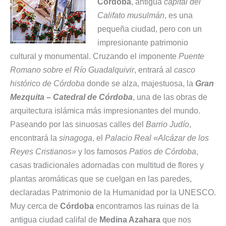
Córdoba
, antigua
capital del
Califato musulmán
, es una
pequeña ciudad, pero con un
impresionante patrimonio
cultural y monumental. Cruzando el imponente
Puente
Romano sobre el Río Guadalquivir
, entrará al
casco
histórico de Córdoba
donde se alza, majestuosa, la
Gran
Mezquita – Catedral de Córdoba
, una de las obras de
arquitectura islámica más impresionantes del mundo.
Paseando por las sinuosas calles del
Barrio Judío
,
encontrará la
sinagoga
, el
Palacio Real «Alcázar de los
Reyes Cristianos»
y los famosos
Patios de Córdoba
,
casas tradicionales adornadas con multitud de flores y
plantas aromáticas que se cuelgan en las paredes,
declaradas Patrimonio de la Humanidad por la UNESCO.
Muy cerca de
Córdoba
encontramos las ruinas de la
antigua ciudad califal de
Medina Azahara
que nos