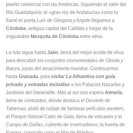
puerto comercial con las Américas. Siguiendo el valle del
Río Guadalquivir, el «gran rey de Andalucía» como lo
llamó el poeta
Luis de Góngora y Argote
llegamos a
Córdoba
, antigua capital del Califato y hogar de la
inigualable
Mezquita de Córdoba
entre otros.
La ruta sigue hasta
Jaén
, tierra del mejor aceite de oliva
para descubrir los
conjuntos monumentales de Úbeda y
Baeza
, joyas del renacimiento mundial. Continuamos
hasta
Granada
, para
visitar La Alhambra con guía
privado y entradas incluidas
a los Palacios Nazaríes y
Jardines del Generalife. Más al sur nos espera
Almería
,
tierra de contrastes, donde destaca el
Desierto de
Tabernas
, plató de rodaje de famosas películas western,
el
Parque Natural Cabo de Gata
, tierra de volcanes y el
Campo de Dalías
, cubierto de invernaderos, la huerta de
Europa, conocido cono el Mar de Plástico.