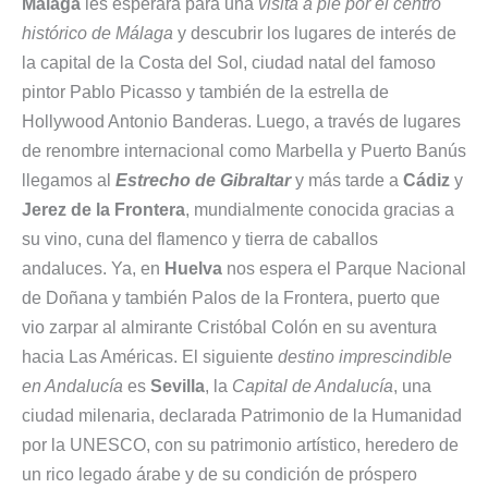
Málaga
les esperará para una
visita a pie por el centro
histórico de Málaga
y descubrir los lugares de interés de
la capital de la Costa del Sol, ciudad natal del famoso
pintor Pablo Picasso y también de la estrella de
Hollywood Antonio Banderas. Luego, a través de lugares
de renombre internacional como Marbella y Puerto Banús
llegamos al
Estrecho de Gibraltar
y más tarde a
Cádiz
y
Jerez de la Frontera
, mundialmente conocida gracias a
su vino, cuna del flamenco y tierra de caballos
andaluces. Ya, en
Huelva
nos espera el Parque Nacional
de Doñana y también Palos de la Frontera, puerto que
vio zarpar al almirante Cristóbal Colón en su aventura
hacia Las Américas. El siguiente
destino imprescindible
en Andalucía
es
Sevilla
, la
Capital de Andalucía
, una
ciudad milenaria, declarada Patrimonio de la Humanidad
por la UNESCO, con su patrimonio artístico, heredero de
un rico legado árabe y de su condición de próspero