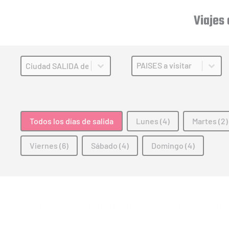
Viajes
Ciudad de salida del tour (ES)
Países a Visitar (ES)
Select content
Select content
DIAS de Salida del Tour (ES)
Todos los días de salida
Lunes
(4)
Martes
(2)
Viernes
(6)
Sábado
(4)
Domingo
(4)
Está usted viendo 17 Tours de un total de 17 resultados 