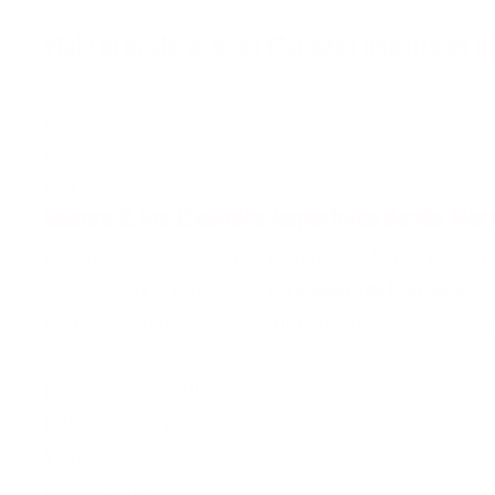
Viaje al desierto y las Ciudades Imperiales 
10
días
desde
905 €
Sahara & las Ciudades Imperiales desde Mar
Gran tour de Marruecos con salida desde Marrakech
. Un
Casablanca
y la inmensidad del
desierto de Marruecos
, e
gastronomía que sorprende. Un itinerario muy completo
Marrakech
,
MARRUECOS
MARRUECOS
,
Tanger
Viernes
MARRUECOS