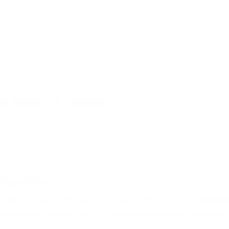
s, Dunas y el Atlántico
 Imperiales
bina la magia del desierto, la riqueza histórica de las
ciudade
atravesando paisajes únicos y oasis impresionantes. Descubre