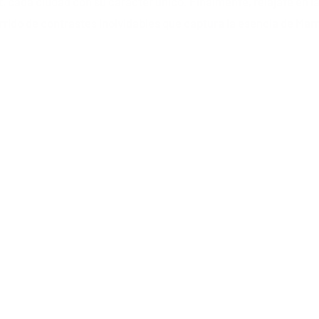
t
, cada ciudad con su carácter único. Finalmente, relájate en l
rrido de contrastes inolvidables que captura la esencia de Mar