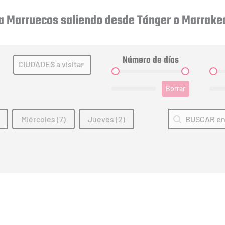
 a Marruecos saliendo desde Tánger o Marrake
Número de días
Ciudades a visitar (ES)
Select content
Número de días
PR
Borrar
Search (ES)
Search content
Miércoles
(7)
Jueves
(2)
encontrados