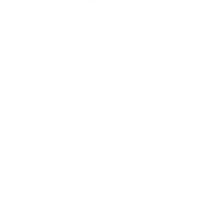
as vibrantes playas de
Agadir
, pasea por las callejuelas de
ruecos.