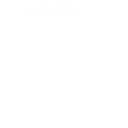
01194-100000V00-11-RAKTNG-E
MAS INFO
VER FECHAS DEL TOUR