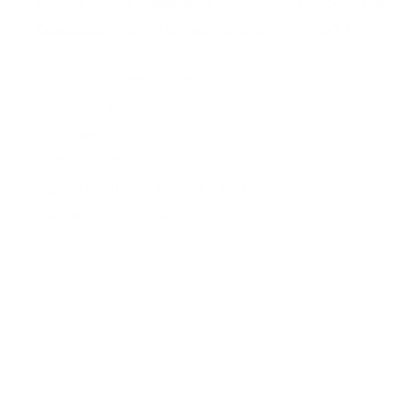
cosmopolita de
Casablanca
y el legado histórico de
Raba
Essaouira
, y explora la tradición alfarera de
Safi
. Un reco
Marrakech
,
MARRUECOS
Marrakech
,
MARRUECOS
Miércoles
MARRUECOS
35641-1100X0000-04-RAKRAK-E
MAS INFO
VER FECHAS DEL TOUR