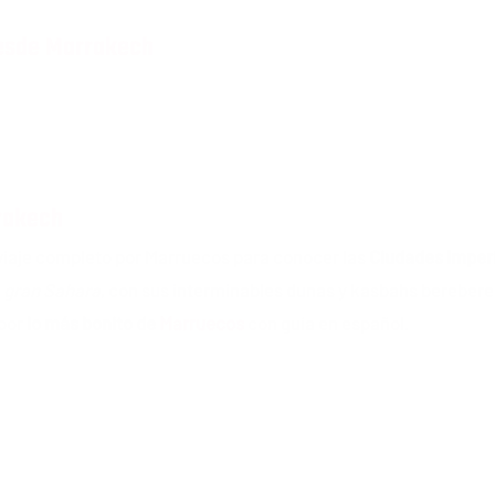
desde Marrakech
rakech
 viaje completo por Marruecos para conocer las
Ciudades Imper
l
gran Sahara
, con sus interminables dunas y kasbahs berebere
 por
lo más bonito de
Marruecos
con guía en español.