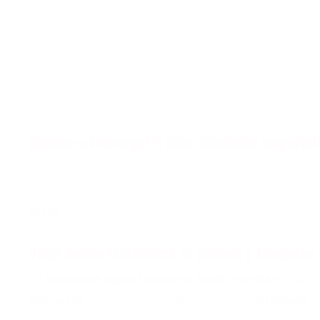
Aventura Marroquí 11 días: Ciudades Imperiale
11
días
desde
1.470 €
Viaje desde Marrakech al Sahara y Ciudades
Un
fascinante viaje a Marruecos desde Marrakech
que com
Marrakech
, adéntrate en las dunas doradas del
Sahara
, 