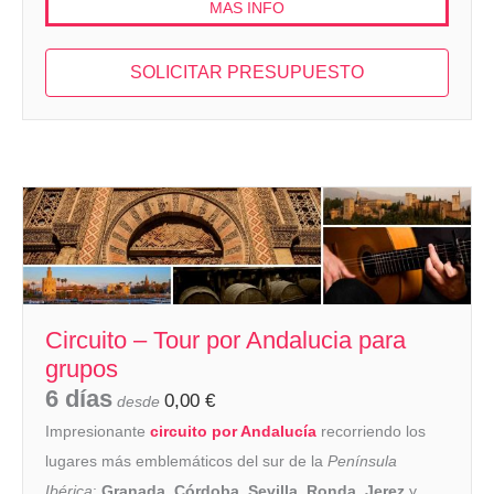
MAS INFO
SOLICITAR PRESUPUESTO
Circuito – Tour por Andalucia para
grupos
6 días
0,00
€
desde
Impresionante
circuito por Andalucía
recorriendo los
lugares más emblemáticos del sur de la
Península
Ibérica
:
Granada
,
Córdoba
,
Sevilla
,
Ronda
,
Jerez
y