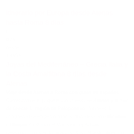
Itinerario por Europa desde Atenas
hasta Roma 8 días
8
días
desde
1.495 €
Joyas del Mediterráneo – Grecia Italia y
la Costa Amalfitana 8 días desde
Atenas
Viaje desde Atenas a Roma con guías en español
.
Comenzamos el paquete con la
visita de
Atenas
y el
Sur
de Grecia
, la
región de Peloponeso
, donde en la
antigüedad se erigieron míticas ciudades como
Micenas
u
Olimpia
. Cruzando el
Mar Jónico
y
Adriático
,
desembarcamos en la milenaria Italia. Nuestro itinerario