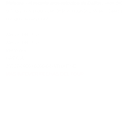
Meteora
y el
recinto arqueológico de Delfos
, sede del
oráculo más importante de la antigüedad.
Viaje a Grecia
con guía en español
.
Atenas
,
GRECIA
Atenas
,
GRECIA
Miércoles
GRECIA
35717-0900X0000-04-ATHATH-E
MAS INFO
VER FECHAS DEL TOUR