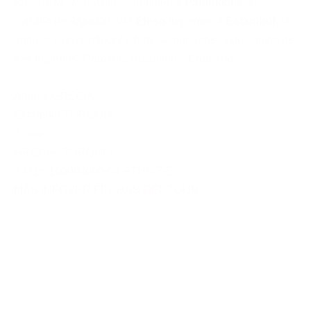
País de las Maravillas
y también a
Pamukkale
, el
Castillo de Algodón
. Vía
Éfeso
llegamos a
Estambul
, la
antigua
Constantinopla
, famosa por haber sido capital de
tres imperios: Romano, Bizantino y Otomano.
Atenas
,
GRECIA
Estambul
,
TURQUIA
Jueves
GRECIA
,
TURQUIA
23315-16000J000-04-ATHIST-E
MAS INFO
VER FECHAS DEL TOUR