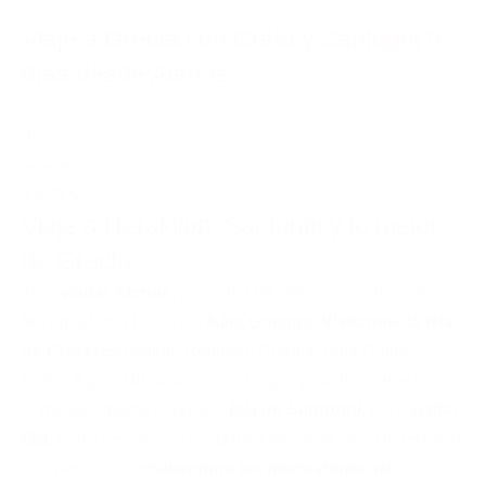
Viaje a Grecia con Creta y Santorini 9
días desde Atenas
9
días
desde
1.825 €
Viaje a Heraklion, Santorini y lo mejor
de Grecia
Tras
visitar Atenas
, la capital de Grecia, viajamos en
ferry moderno hacia las
Islas Griegas
.
Visitamos la Isla
de Creta
(Heraklion, Retimno, Chania, Agia Galini,
Kritsa, Agios Nikolaos, Spinalunga) y continuamos hasta
la mundialmente conocida
Isla de Santorini
, para
visitar
Oia
, la más espectacular población de la isla. De regreso
a la península,
visitaremos los Monasterios de