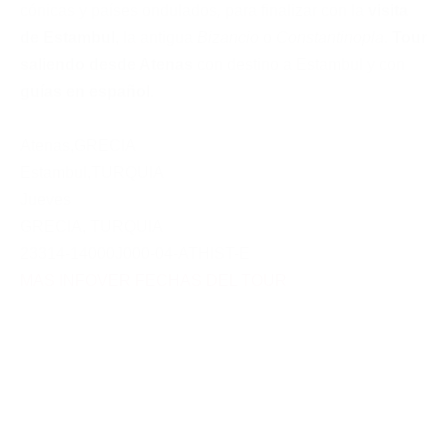
cónicas y países ondulados
,
para finalizar con la
visita
de Estambul
, la antigua
Bizancio
o
Constantinopla
.
Tour
saliendo desde Atenas
con destino a Estambul y con
guías en español
.
Atenas
,
GRECIA
Estambul
,
TURQUIA
Jueves
GRECIA
,
TURQUIA
23314-14000J000-04-ATHIST-E
MAS INFO
VER FECHAS DEL TOUR