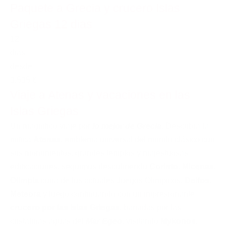
Paquete a Grecia y crucero Islas
Griegas 12 dias
12
días
desde
3.535 €
Viaje a Atenas y vacaciones en las
Islas Griegas
Un magnífico viaje por
lo mejor de Grecia
. Descubra la
mítica
Atenas
, emblema universal del mundo clásico con
sus monumentos, grandes templos y majestuosas
edificaciones, seguimos descubriendo
Corinto
,
Micenas
,
Olimpia
cuna de los actuales Juegos Olímpicos,
Delfos
,
Meteora
y luego continuando con un impresionante
crucero por las Islas Griegas
, bañadas por las
cristalinas aguas del
Mar Egeo
, visitando
Mykonos
,