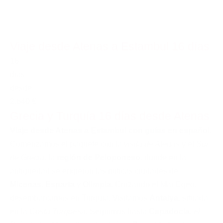
Viaje desde Atenas a Estambul 16 días
16
días
desde
2.640 €
Grecia y Turquía 16 días desde Atenas
Viaje desde Atenas a Estambul con guías en español
.
Comenzamos el paquete con la
visita de Atenas
y el
Sur
de Grecia
, la
región de Peloponeso
, donde en la
antigüedad se erigieron las míticas ciudades de
Micenas
,
Esparta
y
Olimpia
. Cruzando el Mar Egeo,
desembarcamos en Turquía. Visitamos
Antalya
, situada
en la
Costa Turquesa
. Seguimos hasta
Capadocia
,
el