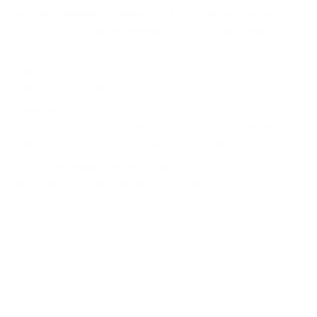
ensueño llegamos a
Split
, Plitvice y Liubliana, para
finalizar el paquete en
Zagreb
, la capital de
Croacia
.
Atenas
,
GRECIA
CROACIA
,
Zagreb
Domingo
BOSNIA Y HERZEGOVINA
,
CROACIA
,
ESLOVENIA
,
GRECIA
,
MACEDONIA
,
RUMANIA
,
SERBIA
22918-19000000D-04-ATHZAG-E
MAS INFO
VER FECHAS DEL TOUR