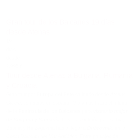
Gran tour de los Balcanes 19 días
desde Atenas
19
días
desde
2.995 €
Tour desde Atenas a Bulgaria, Rumanía
y Croacia
Gran tour por
Europa del Este
saliendo desde
Atenas,
Grecia
, con guías en español. Viajamos hacia el interior
de la
Península de los Balcanes
para
visitar lo mejor
de Bulgaria y Rumanía
. El viaje continúa por Serbia,
Bosnia y Herzegovina hasta llegar a
Dubrovnik
, en la
Costa Dálmata del Mar Adriático
. Entre paisajes de