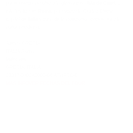
por el
volcán Vesubio
y la glamourosa
Isla de Capri
. La
ruta finaliza en
Roma
, para visitar la Ciudad Eterna,
capital de
Italia
y cuna de la
civilización occidental
y la
cultura cristiana
.
Atenas
,
GRECIA
ITALIA
,
Roma
Miércoles
GRECIA
,
ITALIA
23317-0800X0000-04-ATHFCO-E
MAS INFO
VER FECHAS DEL TOUR