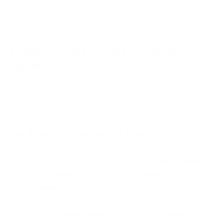
Explora Europa 17 días de Atenas a
Madrid
17
días
desde
2.305 €
De Atenas a Madrid 17 días
Tour por Europa saliendo desde Atenas
, capital de
Grecia con guías en español. Cruzamos el
Mar Adriático
para llegar a
Italia
y visitar sus joyas:
Roma
, la ciudad
eterna,
Florencia
– cuna del Renacimiento o
Venecia
con sus típicas góndolas. Cruzando las altas cumbres
nevadas de los
Alpes suizos
, llegamos a
Francia
para