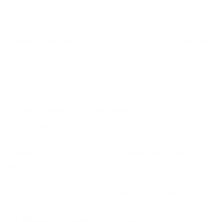
Grecia Peninsular 8 días desde Atenas
8
días
desde
1.295 €
Viaje a Atenas con Meteoras y
Peloponeso
Gran
viaje por la Grecia continental
saliendo desde
Atenas
dirección norte, hacia los
Monasterios de
Meteora
y el
recinto arqueológico de Delfos
, sede del
oráculo más importante de la antigüedad. Tras ello,
emprendemos el viaje hacia la
región de Peloponeso
,
donde en la antigüedad se erigieron las míticas ciudades
de
Micenas
y
Esparta
, visitando, entre otros, la milenaria