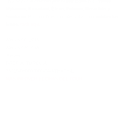
un fascinante
crucero por el Mar Egeo
para
visitar
Mykonos, Kusadasi, Éfeso, Patmos, Heraclión y
Santorini
. Para un itinerario alternativo con
salidas los
lunes
,
click aquí
.
Atenas
,
GRECIA
Atenas
,
GRECIA
Jueves
GRECIA
,
TURQUIA
35715-08000J000-04-ATHATH-E
MAS INFO
VER FECHAS DEL TOUR