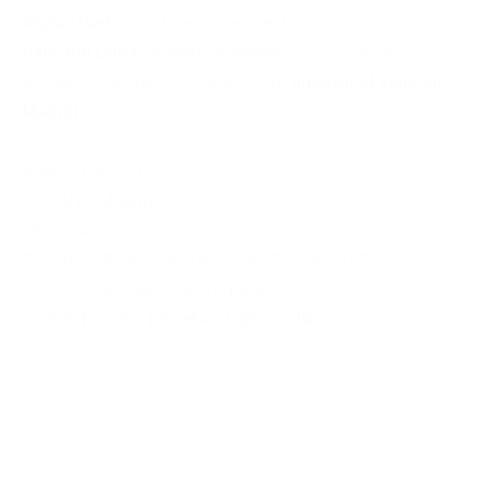
visitar París
, capital europea del turismo. Siguiendo el
Valle del Loira
, repleto de majestuosos castillos y vía
Burdeos, llegamos a España para
finalizar el viaje en
Madrid
.
Atenas
,
GRECIA
ESPAÑA
,
Madrid
Miércoles
ESPAÑA
,
FRANCIA
,
GRECIA
,
ITALIA
,
SUIZA
22915-1700X0000-04-ATHMAD-E
MAS INFO
VER FECHAS DEL TOUR