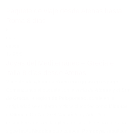
Paquete de viaje desde Atenas hasta
Roma 8 días
8
días
desde
1.495 €
Joyas del Mediterráneo – Grecia e
Italia 8 días desde Atenas
Viaje desde Atenas a Roma con guías en español
.
Comenzamos el paquete con la
visita de
Atenas
y el
Sur
de Grecia
, la
región de Peloponeso
, donde en la
antigüedad se erigieron míticas ciudades como
Micenas
u
Olimpia
. Cruzando el
Mar Jónico
y
Adriático
,
desembarcamos en la milenaria Italia. Nuestro itinerario
sigue hasta
Nápoles
para conocer
Pompeya
, sepultada