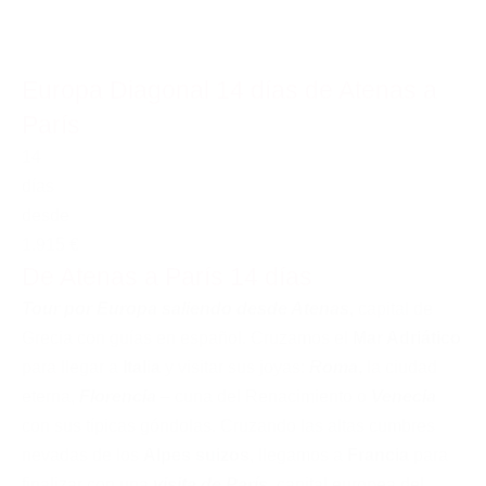
Europa Diagonal 14 días de Atenas a
París
14
días
desde
1.915 €
De Atenas a París 14 días
Tour por Europa saliendo desde Atenas
, capital de
Grecia con guías en español. Cruzamos el
Mar Adriático
para llegar a
Italia
y visitar sus joyas:
Roma
, la ciudad
eterna,
Florencia
– cuna del Renacimiento o
Venecia
con sus típicas góndolas. Cruzando las altas cumbres
nevadas de los
Alpes suizos
, llegamos a
Francia
para
finalizar con una
visita de París
, capital europea del