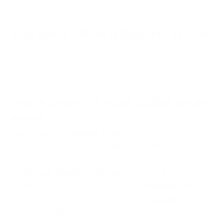
Viaje desde Atenas a Estambul 14 días
14
días
desde
2.185 €
Viaje a Grecia y Turquía 14 días desde
Atenas
Comenzamos el
paquete turístico
con la
visita de
Atenas
y el
Sur de Grecia
, la
región de Peloponeso
,
donde en la antigüedad se erigieron las míticas ciudades
de
Micenas
,
Esparta
y
Olimpia
. Cruzando el Mar Egeo,
desembarcamos en Turquía. Visitamos
Antalya
, situada
en la
Costa Turquesa
. Seguimos hasta
Capadocia
, “el
País de las Maravillas” con sus caprichosas rocas