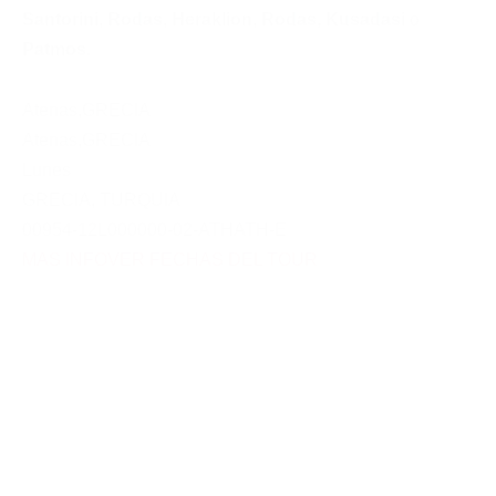
Santorini
,
Rodas
,
Heraklion
,
Rodas,
Kusadasi
o
Patmos
.
Atenas
,
GRECIA
Atenas
,
GRECIA
Lunes
GRECIA
,
TURQUIA
00954-12L000000-02-ATHATH-E
MAS INFO
VER FECHAS DEL TOUR