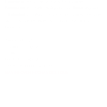
Capadocia
,
el País de las Maravillas
y también a
Pamukkale
, el
Castillo de Algodón
. Vía
Éfeso
llegamos
a
Estambul
, la antigua
Constantinopla
, famosa por haber
sido capital de tres imperios: Romano, Bizantino y
Otomano.
Atenas
,
GRECIA
Estambul
,
TURQUIA
Lunes
GRECIA
,
TURQUIA
23316-19L000000-04-ATHIST-E
MAS INFO
VER FECHAS DEL TOUR