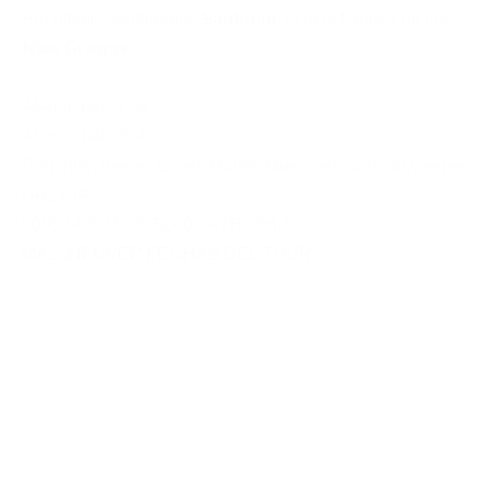
Por último, visitaremos
Santorini
, la más famosa de las
Islas Griegas
.
Atenas
,
GRECIA
Atenas
,
GRECIA
Domingo
,
Jueves
,
Lunes
,
Martes
,
Miércoles
,
Sábado
,
Viernes
GRECIA
00952-08LMXJVSD-02-ATHATH-E
MAS INFO
VER FECHAS DEL TOUR