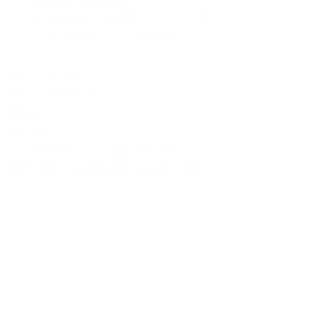
Olimpia
o el
Teatro de Epidauro
, una maravilla
arquitectónica de la antigüedad.
Atenas
,
GRECIA
Atenas
,
GRECIA
Domingo
GRECIA
22913-08000000D-04-ATHATH-E
MAS INFO
VER FECHAS DEL TOUR