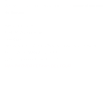
Adriático
. Una oportunidad única para
visitar el sureste
de Europa
.
Atenas
,
GRECIA
CROACIA
,
Dubrovnik
Domingo
BOSNIA Y HERZEGOVINA
,
BULGARIA
,
CROACIA
,
GRECIA
,
RUMANIA
,
SERBIA
22917-15000000D-04-ATHDBV-E
MAS INFO
VER FECHAS DEL TOUR