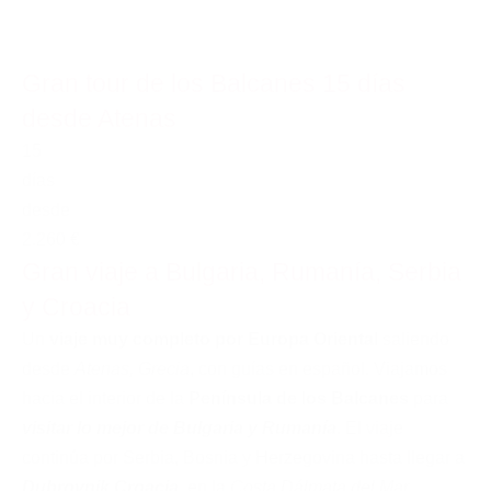
Gran tour de los Balcanes 15 días
desde Atenas
15
días
desde
2.260 €
Gran viaje a Bulgaria, Rumanía, Serbia
y Croacia
Un
viaje muy completo por Europa Oriental
saliendo
desde
Atenas, Grecia
, con guías en español. Viajamos
hacia el interior de la
Península de los Balcanes
para
visitar lo mejor de Bulgaria y Rumanía
. El viaje
continúa por Serbia, Bosnia y Herzegovina hasta llegar a
Dubrovnik
Croacia
, en la
Costa Dálmata del Mar