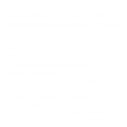
Grecia Milenaria y Crucero por las Islas
Griegas 8 días desde Atenas – Jueves
8
días
desde
1.995 €
Crucero por el Mediterráneo con
Atenas y Meteoras
Viaje a Grecia con
crucero por las Islas Griegas
.
Salimos hacia la región de Tesalia, en el norte de Grecia,
para
visitar los
Monasterios de Meteora
. El siguiente
destino es
Delfos
, sede del oráculo más importante de la
antigüedad. Continuamos con la
visita de Atenas
,
emblema universal del mundo clásico. Continuamos con