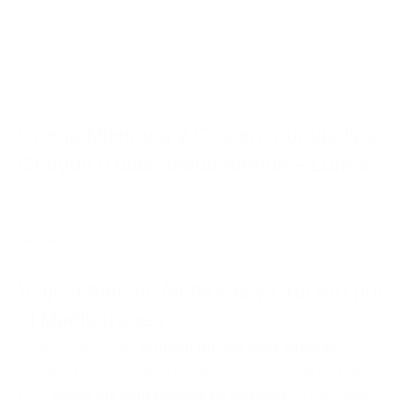
Grecia Milenaria y Crucero por las Islas
Griegas 8 días desde Atenas – Lunes
8
días
desde
1.955 €
Viaje a Atenas, Meteoras y Crucero por
el Mediterráneo
Viaje a Grecia con
crucero por las Islas Griegas
.
Salimos hacia la región de Tesalia, en el norte de Grecia,
para
visitar los
Monasterios de Meteora
. El siguiente