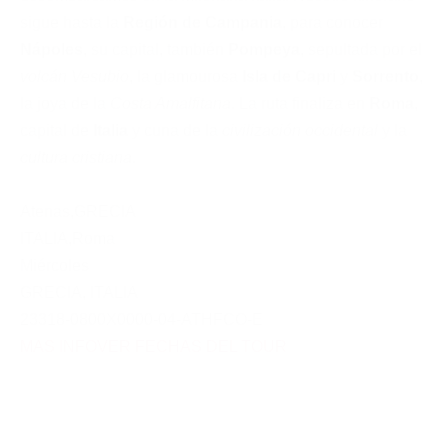
sigue hasta la
Región de Campania
, para conocer
Nápoles
, su capital, también
Pompeya
, sepultada por el
volcán Vesubio
, la glamourosa
Isla de Capri
y
Sorrento
,
la joya de la
Costa Amalfitana
. La ruta finaliza en
Roma
,
capital de
Italia
y cuna de la
civilización occidental
y la
cultura cristiana
.
Atenas
,
GRECIA
ITALIA
,
Roma
Miércoles
GRECIA
,
ITALIA
23318-0800X0000-04-ATHFCO-E
MAS INFO
VER FECHAS DEL TOUR