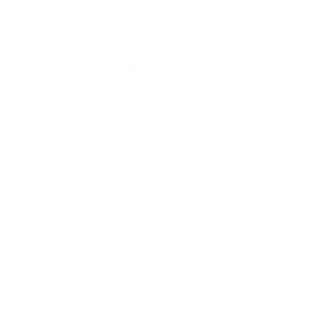
destino es
Delfos
, sede del oráculo más importante de la
antigüedad. Continuamos con la
visita de Atenas
,
emblema universal del mundo clásico. Continuamos con
un fascinante
crucero por el Mar Egeo
para
visitar
Mykonos, Kusadasi, Éfeso, Patmos, Heraclión y
Santorini
. Para un itinerario alternativo con
salidas los
jueves
,
click aquí
.
Atenas
,
GRECIA
Atenas
,
GRECIA
Lunes
GRECIA
,
TURQUIA
35713-08L000000-04-ATHATH-E
MAS INFO
VER FECHAS DEL TOUR