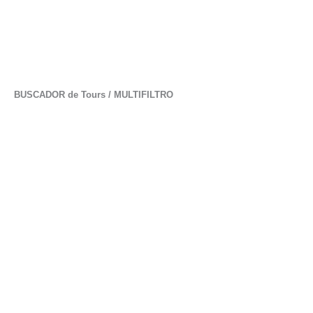
BUSCADOR de Tours / MULTIFILTRO
Está usted viendo 23 Tours de un total de 23 resultados
encontrados