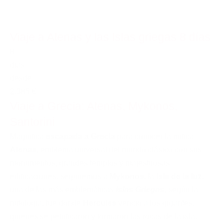
Viaje a Atenas y las Islas griegas 8 días
8
días
desde
2.385 €
Viaje a Grecia: Atenas, Mykonos,
Santorini
Magnífica
escapada a Grecia
para conocer la mítica
Atenas
, emblema universal del mundo clásico con sus
monumentos, grandes templos y majestuosas
edificaciones, seguiremos a
Mykonos
, la
isla de la luz
,
una de las más emblemáticas
Islas Griegas
, según la
mitología, fue donde
Hércules
venció a los gigantes,
quienes se petrificaron y formaron las rocas de la isla.