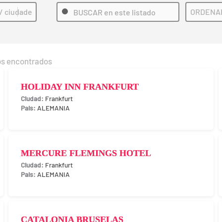
OS: Ciudad visitar (ES)
HOTELES PREVISTOS: Buscar (ES)
HOTELES
Search content
Sort cont
dos encontrados
HOLIDAY INN FRANKFURT
Frankfurt
ALEMANIA
MERCURE FLEMINGS HOTEL
Frankfurt
ALEMANIA
CATALONIA BRUSELAS