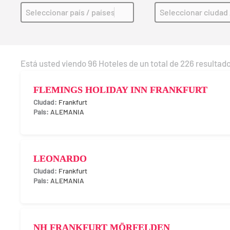
HOTELES PREVISTOS: Paises visitar (ES)
HOTELES PREVIST
Select content
Select content
Está usted viendo 96 Hoteles de un total de 226 resulta
FLEMINGS HOLIDAY INN FRANKFURT
Frankfurt
ALEMANIA
LEONARDO
Frankfurt
ALEMANIA
NH FRANKFURT MÖRFELDEN